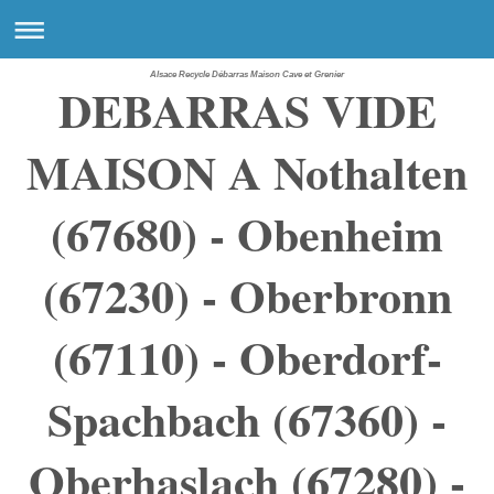
Alsace Recycle Débarras Maison Cave et Grenier
DEBARRAS VIDE
MAISON A Nothalten
(67680) - Obenheim
(67230) - Oberbronn
(67110) - Oberdorf-
Spachbach (67360) -
Oberhaslach (67280) -