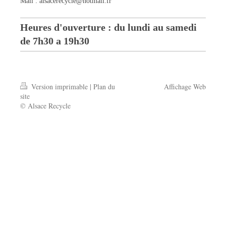
Mail :
alsacerecycle@hotmail.fr
Heures d'ouverture : du lundi au samedi
de 7h30 a 19h30
Version imprimable
|
Plan du
Affichage Web
site
© Alsace Recycle