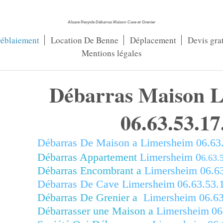
Alsace Recycle Débarras Maison Cave et Grenier
éblaiement
Location De Benne
Déplacement
Devis grat
Mentions légales
Débarras Maison 
06.63.53.17
Débarras De Maison a
Limersheim
06.63.
Débarras Appartement
Limersheim
0
6.63.
Débarras Encombrant a
Limersheim
06.63
Débarras De Cave
Limersheim
06.63.53.
Débarras De Grenier a
Limersheim
06.63
Débarrasser une Maison a
Limersheim
06