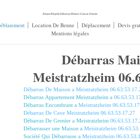
Alsace Recycle Débarras Maison Cave et Grenier
éblaiement
Location De Benne
Déplacement
Devis grat
Mentions légales
Débarras Mai
Meistratzheim 06.6
Débarras De Maison a Meistratzheim
06.63.53.17.
Débarras Appartement Meistratzheim a
0
6.63.53.1
Débarras Encombrant a
Meistratzheim
06.63.53.17
Débarras De Cave Meistratzheim
06.63.53.17.27
Débarras De Grenier a Meistratzheim
06.63.53.17.
Débarrasser une Maison a
Meistratzheim
06.63.53
Société Qui Débarrasse a
Meistratzheim
06.63.53.