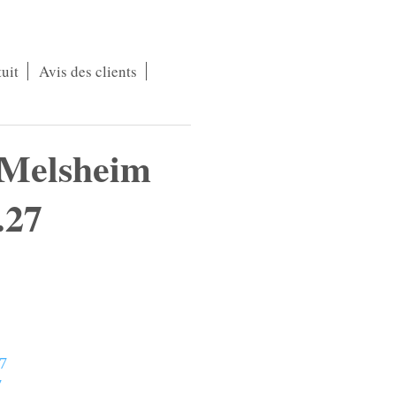
uit
Avis des clients
 Melsheim
.27
7
7