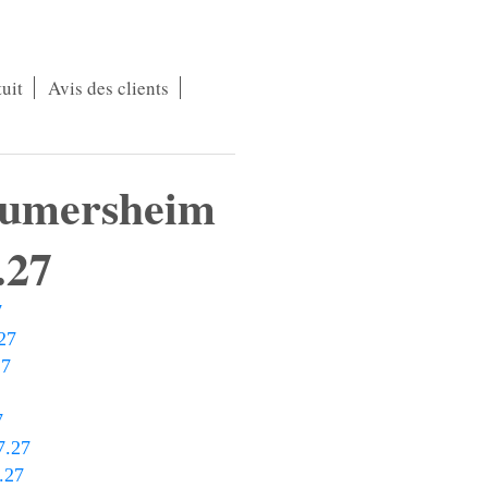
uit
Avis des clients
Rumersheim
.27
7
27
27
7
7.27
.27